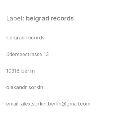
Zum
Inhalt
Label:
belgrad records
springen
belgrad records
üderseestrasse 13
10318 berlin
olexandr sorkin
email: alex.sorkin.berlin@gmail.com